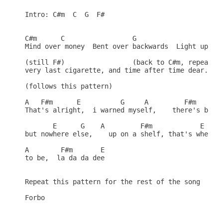
Intro: C#m  C  G  F# 

C#m      C                 G                      
Mind over money  Bent over backwards  Light up my 
(still F#)                 (back to C#m, repeats p
very last cigarette, and time after time dear.....
(follows this pattern) 

A   F#m      E          G     A         F#m 

That's alright,  i warned myself,    there's blood
       E      G    A         F#m            E     
but nowhere else,    up on a shelf, that's where i
A        F#m       E 

to be,  la da da dee 

Repeat this pattern for the rest of the song 

Forbo