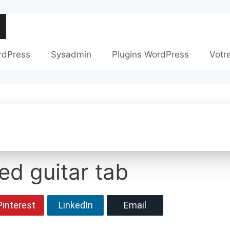
rdPress
Sysadmin
Plugins WordPress
Votr
ed guitar tab
Pinterest
LinkedIn
Email