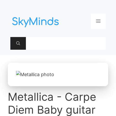
Aller
au
contenu
Menu
Metallica - Carpe
Diem Baby guitar