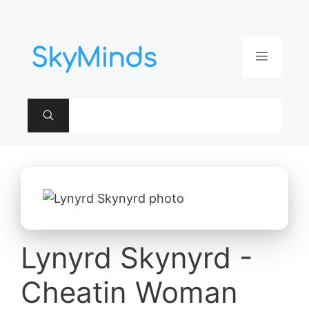
Aller
au
contenu
Menu
Lynyrd Skynyrd -
Cheatin Woman