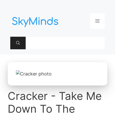
Aller
au
contenu
Menu
Cracker - Take Me
Down To The